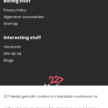
Boring stuff
Privacy Policy
Algemene voorwaarden
Sitemap
Interesting stuff
Vacatures
Wie zijn wij
Blogje
Utrechtseweg 75 - 3702 AA Zeist
227 Media gebruikt cookies om bepaalde voorkeuren te
Tel:
+31 (0)85 760 2722
E-mail:
info@227media.nl